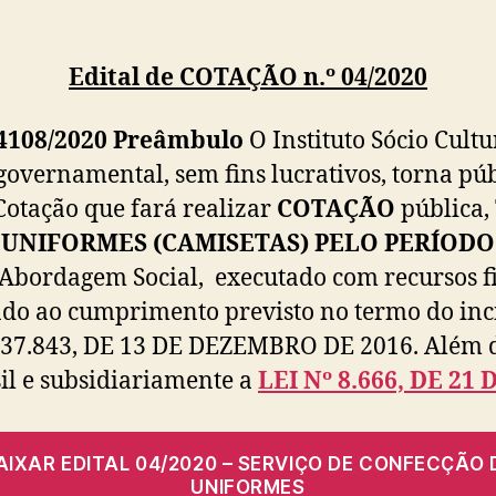
post
publicação
Edital de COTAÇÃO n.º 04/2020
04108/2020
Preâmbulo
O Instituto Sócio Cultu
governamental, sem fins lucrativos, torna pú
otação que fará realizar
COTAÇÃO
pública,
UNIFORMES (CAMISETAS) PELO PERÍODO 
m Abordagem Social, executado com recursos 
ndo ao cumprimento previsto no termo do incis
º 37.843, DE 13 DE DEZEMBRO DE 2016. Além de
il e subsidiariamente a
LEI Nº 8.666, DE 21
AIXAR EDITAL 04/2020 – SERVIÇO DE CONFECÇÃO 
UNIFORMES