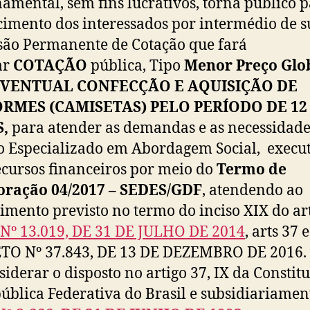
amental, sem fins lucrativos, torna público 
imento dos interessados por intermédio de s
ão Permanente de Cotação que fará
ar
COTAÇÃO
pública, Tipo
Menor Preço Glo
VENTUAL CONFECÇÃO E AQUISIÇÃO DE
RMES (CAMISETAS) PELO PERÍODO DE 12
S,
para atender as demandas e as necessidade
o Especializado em Abordagem Social, execu
cursos financeiros por meio do
Termo de
oração 04/2017 – SEDES/GDF
, atendendo ao
mento previsto no termo do inciso XIX do art
Nº 13.019, DE 31 DE JULHO DE 2014
, arts 37 
TO Nº 37.843, DE 13 DE DEZEMBRO DE 2016.
siderar o disposto no artigo 37, IX da Constit
ública Federativa do Brasil e subsidiariamen