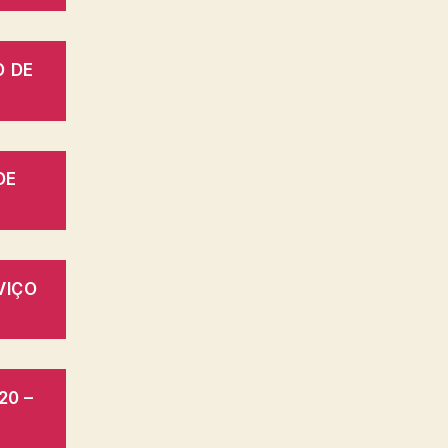
O DE
DE
VIÇO
20 –