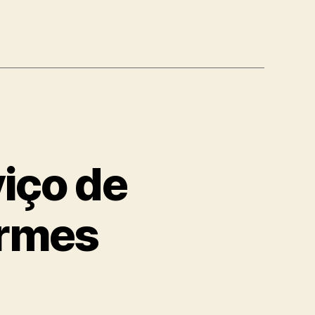
viço de
ormes