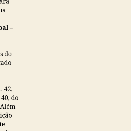
para
ua
bal
–
s do
tado
. 42,
e 40, do
 Além
uição
te