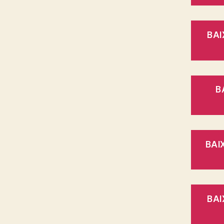
BAI
B
BAI
BAI