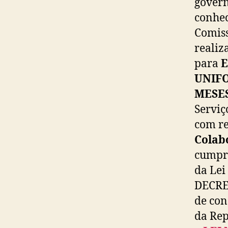
govern
conhec
Comiss
realiz
para
E
UNIFO
MESE
Serviç
com re
Colab
cumpri
da Lei
DECRE
de con
da Rep