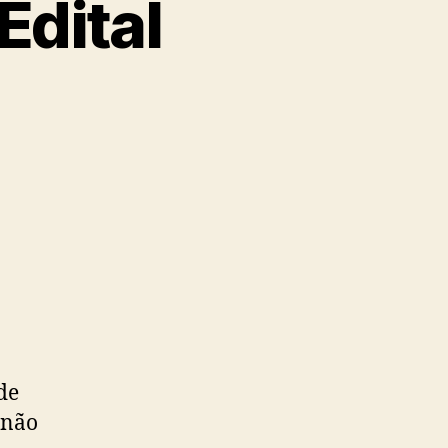
Edital
de
 não