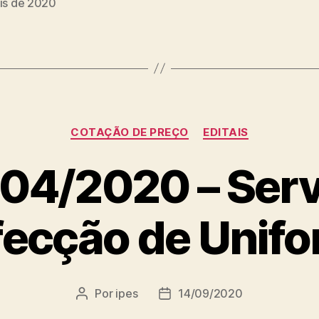
ais de 2020
Categorias
COTAÇÃO DE PREÇO
EDITAIS
 04/2020 – Ser
ecção de Unif
Por
ipes
14/09/2020
Autor
Data
do
de