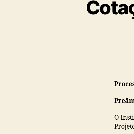
Cotaç
Proces
Preâm
O Inst
Projet