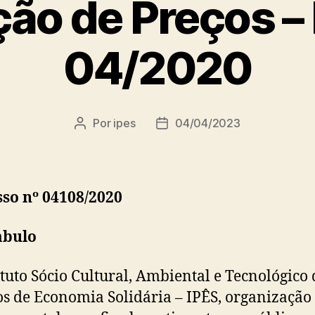
ão de Preços – 
04/2020
Por
ipes
04/04/2023
Autor
Data
do
de
post
publicação
so nº 04108/2020
bulo
ituto Sócio Cultural, Ambiental e Tecnológico 
os de Economia Solidária – IPÊS, organização