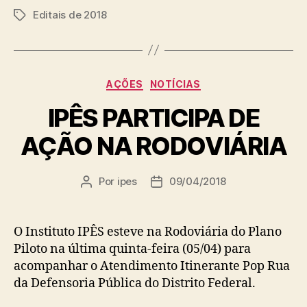
Editais de 2018
Tags
Categorias
AÇÕES
NOTÍCIAS
IPÊS PARTICIPA DE
AÇÃO NA RODOVIÁRIA
Por
ipes
09/04/2018
Autor
Data
do
de
post
publicação
O Instituto IPÊS esteve na Rodoviária do Plano
Piloto na última quinta-feira (05/04) para
acompanhar o Atendimento Itinerante Pop Rua
da Defensoria Pública do Distrito Federal.