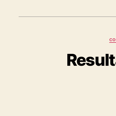
CO
Result