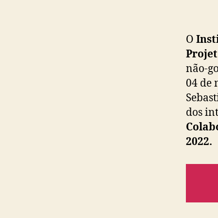
O
Inst
Projet
não-go
04 de 
Sebast
dos in
Colab
2022.