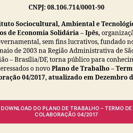
CNPJ: 08.106.714/0001-90
ituto Sociocultural, Ambiental e Tecnológi
os de Economia Solidária – Ipês,
organizaç
vernamental, sem fins lucrativos, fundado n
maio de 2003 na Região Administrativa de Sã
ião – Brasília/DF, torna público para conhec
teressados o novo
Plano de Trabalho – Term
oração 04/2017, atualizado em Dezembro 
DOWNLOAD DO PLANO DE TRABALHO – TERMO DE
COLABORAÇÃO 04/2017