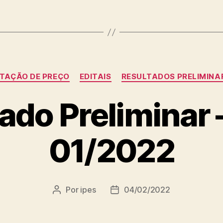
Categorias
TAÇÃO DE PREÇO
EDITAIS
RESULTADOS PRELIMINA
ado Preliminar –
01/2022
Por
ipes
04/02/2022
Autor
Data
do
de
post
publicação