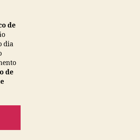
co de
ão
o dia
o
imento
o de
de