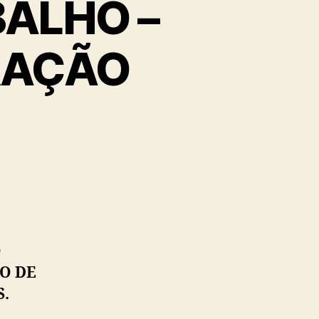
ALHO –
RAÇÃO
O
O DE
S.