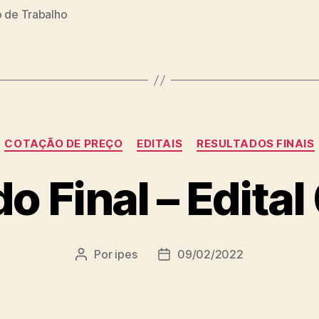
o de Trabalho
Categorias
COTAÇÃO DE PREÇO
EDITAIS
RESULTADOS FINAIS
o Final – Edita
Por
ipes
09/02/2022
Autor
Data
do
de
post
publicação