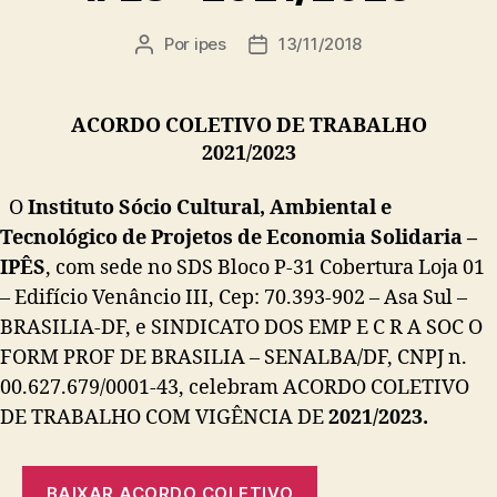
Por
ipes
13/11/2018
Autor
Data
do
de
post
publicação
ACORDO COLETIVO DE TRABALHO
2021/2023
O
Instituto Sócio Cultural, Ambiental e
Tecnológico de Projetos de Economia Solidaria –
IPÊS
, com sede no SDS Bloco P-31 Cobertura Loja 01
– Edifício Venâncio III, Cep: 70.393-902 – Asa Sul –
BRASILIA-DF, e SINDICATO DOS EMP E C R A SOC O
FORM PROF DE BRASILIA – SENALBA/DF, CNPJ n.
00.627.679/0001-43, celebram ACORDO COLETIVO
DE TRABALHO COM VIGÊNCIA DE
2021/2023.
BAIXAR ACORDO COLETIVO