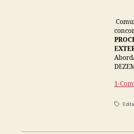
Comun
concor
PROC
EXTE
Abord
DEZEMB
1-Comu
Edita
Tags