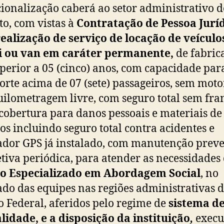
ionalização caberá ao setor administrativo d
uto, com vistas à
Contratação de Pessoa Jurí
ealização de serviço de locação de veículo
 ou van em caráter permanente,
de fabric
perior a 05 (cinco) anos, com capacidade par
orte acima de 07 (sete) passageiros, sem motor
ilometragem livre, com seguro total sem fra
cobertura para danos pessoais e materiais de
ros incluindo seguro total contra acidentes e
ador GPS já instalado, com manutenção prev
etiva periódica, para atender as necessidades
ço Especializado em Abordagem Social
, no
ado das equipes nas regiões administrativas 
to Federal, aferidos pelo regime de
sistema d
idade, e a disposição da instituição
,
execu