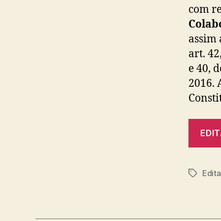
com re
Colab
assim 
art. 42
e 40,
2016. 
Consti
EDI
Edita
Tags