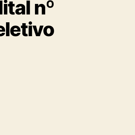
tal nº
letivo