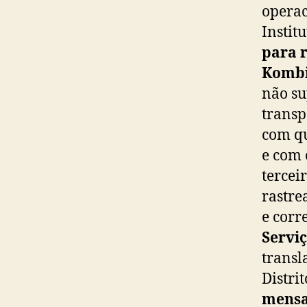
operac
Instit
para r
Kombi
não su
transp
com qu
e com 
tercei
rastre
e corr
Servi
transl
Distri
mensal