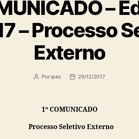
MUNICADO – Edi
17 – Processo Se
Externo
Por
ipes
29/12/2017
Autor
Data
do
de
post
publicação
1º COMUNICADO
Processo Seletivo Externo