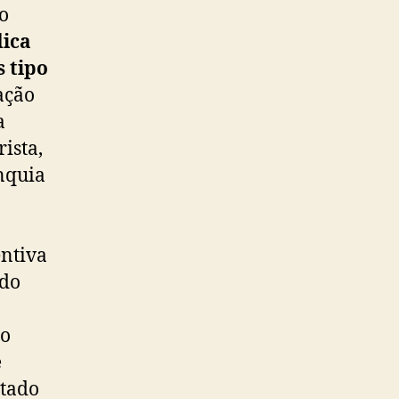
o
dica
s tipo
ação
a
ista,
nquia
entiva
 do
do
e
tado