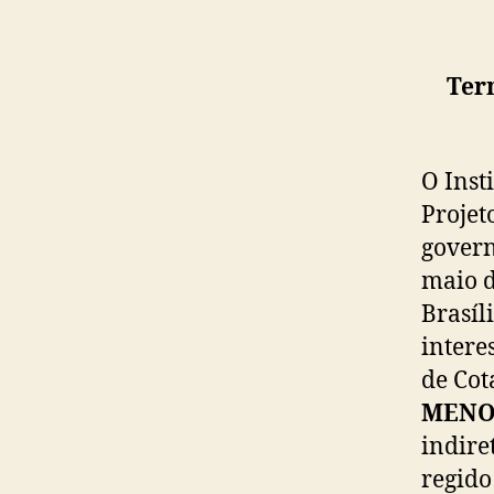
Ter
O Inst
Projet
govern
maio d
Brasíl
intere
de Cot
MENO
indire
regido