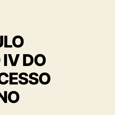
ULO
 IV DO
OCESSO
RNO