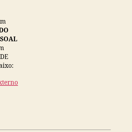
em
 DO
SSOAL
em
 DE
aixo:
xterno