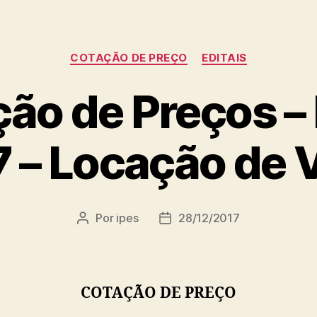
Categorias
COTAÇÃO DE PREÇO
EDITAIS
ão de Preços – 
 – Locação de 
Por
ipes
28/12/2017
Autor
Data
do
de
post
publicação
COTAÇÃO DE PREÇO