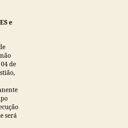
ES e
de
 não
 04 de
stião,
anente
ipo
ecução
e será