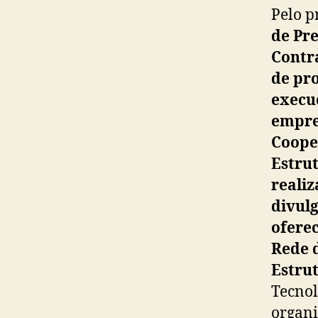
Pelo p
de Pre
Contr
de pr
execu
empre
Coope
Estru
reali
divul
ofere
Rede 
Estru
Tecnol
organi