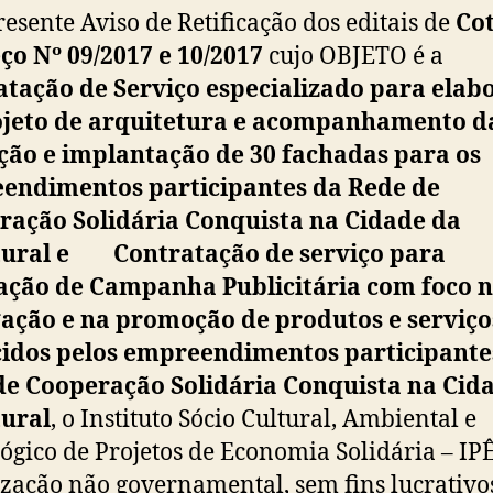
resente Aviso de Retificação dos editais de
Co
ço Nº 09/2017 e 10/2017
cujo OBJETO é a
atação de Serviço especializado para elab
ojeto de arquitetura e acompanhamento d
ção e implantação de 30 fachadas para os
endimentos participantes da Rede de
ração Solidária Conquista na Cidade da
tural e Contratação de serviço para
zação de Campanha Publicitária com foco 
gação e na promoção de produtos e serviço
cidos pelos empreendimentos participante
de Cooperação Solidária Conquista na Cid
tural
, o Instituto Sócio Cultural, Ambiental e
ógico de Projetos de Economia Solidária – IPÊ
zação não governamental, sem fins lucrativo