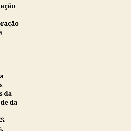
tação
oração
a
na
s
s da
ade da
S,
s,