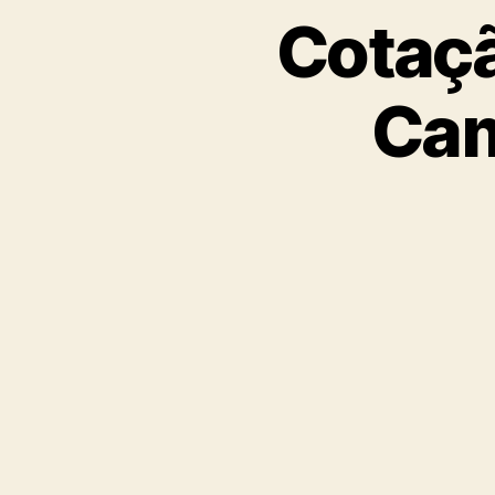
Cotaçã
Cam