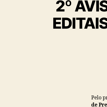
2º AVI
EDITAI
Pelo p
de Pre