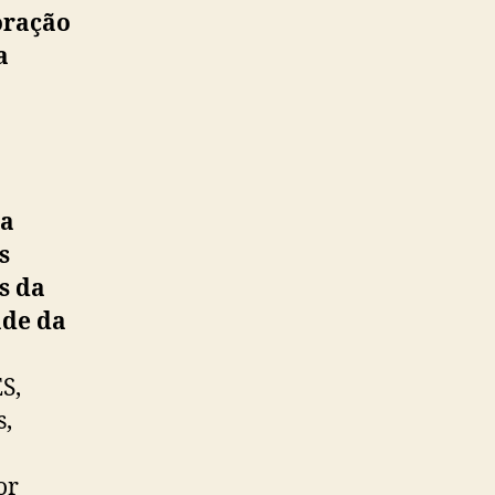
oração
a
na
s
s da
ade da
S,
s,
or