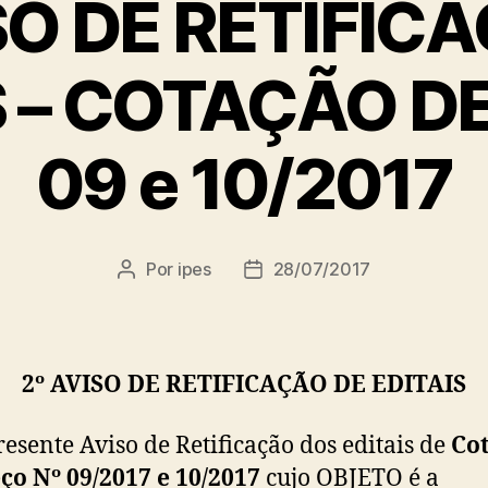
SO DE RETIFIC
S – COTAÇÃO D
09 e 10/2017
Por
ipes
28/07/2017
Autor
Data
do
de
post
publicação
2º AVISO DE RETIFICAÇÃO DE EDITAIS
resente Aviso de Retificação dos editais de
Co
ço Nº 09/2017 e 10/2017
cujo OBJETO é a