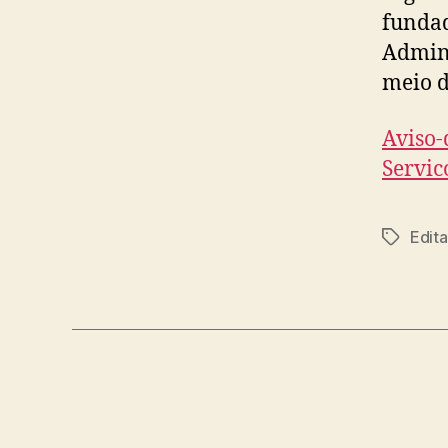
fundad
Admini
meio d
Aviso-
Servic
Edita
Tags