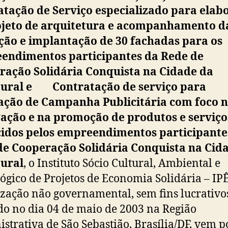
atação de Serviço especializado para elab
ojeto de arquitetura e acompanhamento d
ção e implantação de 30 fachadas para os
endimentos participantes da Rede de
ração Solidária Conquista na Cidade da
tural e Contratação de serviço para
zação de Campanha Publicitária com foco 
gação e na promoção de produtos e serviço
cidos pelos empreendimentos participante
de Cooperação Solidária Conquista na Cid
tural
, o Instituto Sócio Cultural, Ambiental e
ógico de Projetos de Economia Solidária – IPÊ
zação não governamental, sem fins lucrativo
o no dia 04 de maio de 2003 na Região
strativa de São Sebastião, Brasília/DF, vem p