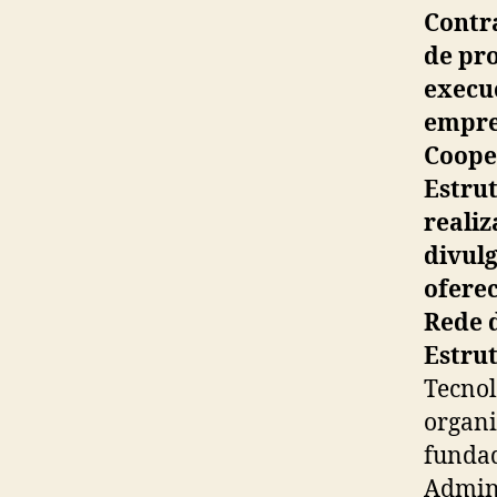
Contr
de pr
execu
empre
Coope
Estru
reali
divul
ofere
Rede 
Estru
Tecnol
organi
fundad
Admini