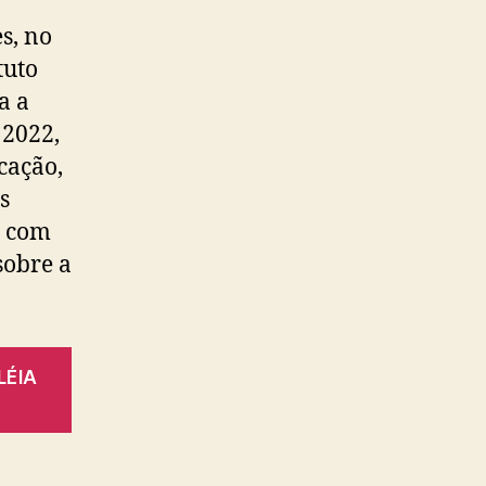
s, no
tuto
a a
 2022,
cação,
s
n com
sobre a
LÉIA