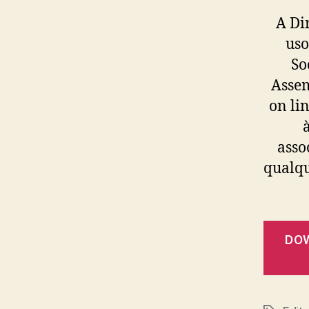
A Di
uso
So
Assem
on li
asso
qualqu
DOW