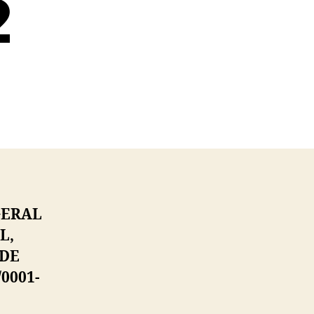
2
GERAL
L,
 DE
/0001-