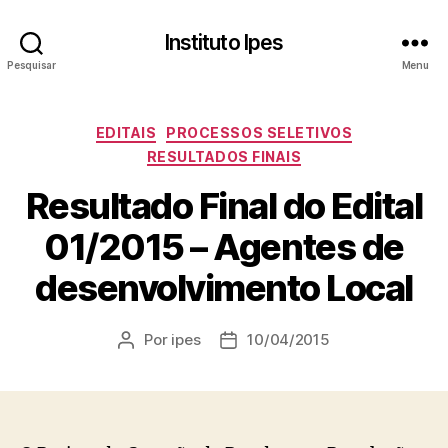
Instituto Ipes
Pesquisar
Menu
Categorias
EDITAIS
PROCESSOS SELETIVOS
RESULTADOS FINAIS
Resultado Final do Edital
01/2015 – Agentes de
desenvolvimento Local
Por
ipes
10/04/2015
Autor
Data
do
de
post
publicação