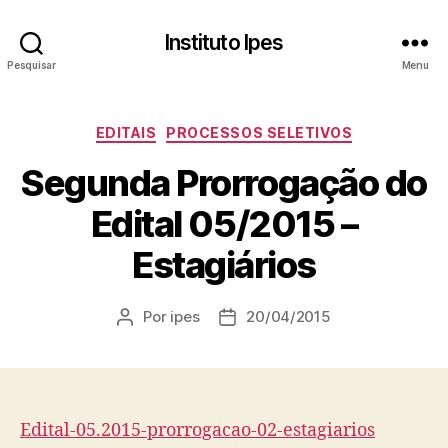
Instituto Ipes
Pesquisar
Menu
Categorias
EDITAIS
PROCESSOS SELETIVOS
Segunda Prorrogação do
Edital 05/2015 –
Estagiários
Por
ipes
20/04/2015
Autor
Data
do
de
post
publicação
Edital-05.2015-prorrogacao-02-estagiarios