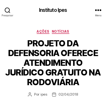
Instituto Ipes
Pesquisar
Menu
Categorias
AÇÕES
NOTÍCIAS
PROJETO DA
DEFENSORIA OFERECE
ATENDIMENTO
JURÍDICO GRATUITO NA
RODOVIÁRIA
Por
ipes
02/04/2018
Autor
Data
do
de
post
publicação