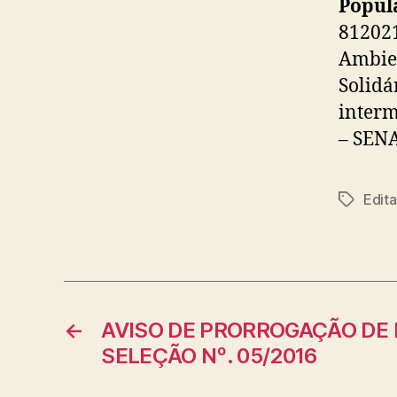
Popul
812021
Ambien
Solidá
interm
– SENA
Edita
Tags
←
AVISO DE PRORROGAÇÃO DE 
SELEÇÃO Nº. 05/2016