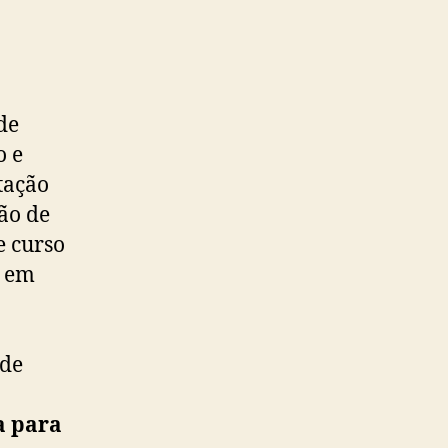
de
o e
tação
ção de
e curso
o em
 de
a para