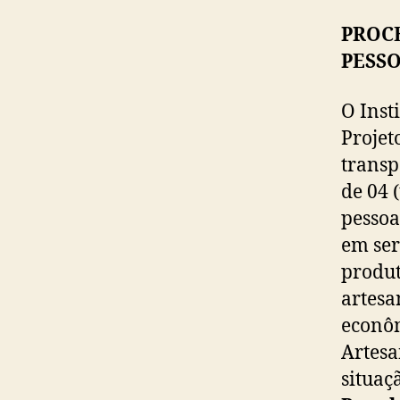
PROC
PESSO
O Inst
Projet
transp
de 04 
pessoa
em ser
produt
artesa
econôm
Artesa
situaç