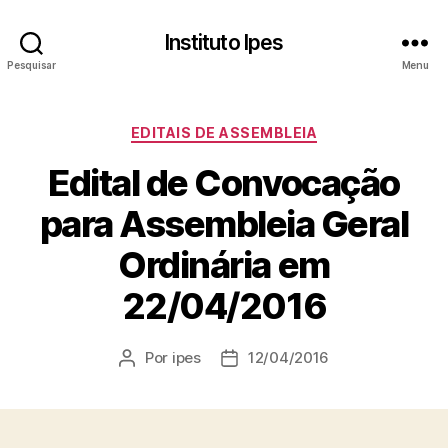
Instituto Ipes
Pesquisar
Menu
Categorias
EDITAIS DE ASSEMBLEIA
Edital de Convocação
para Assembleia Geral
Ordinária em
22/04/2016
Por
ipes
12/04/2016
Autor
Data
do
de
post
publicação