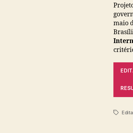
Projet
govern
maio d
Brasíl
Inter
critér
EDI
RES
Edita
Tags