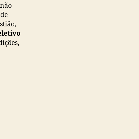
 não
 de
stião,
eletivo
dições,